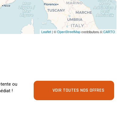
Leaflet
| ©
OpenStreetMap
contributors ©
CARTO
étente ou
VOIR TOUTES NOS OFFRES
édiat !