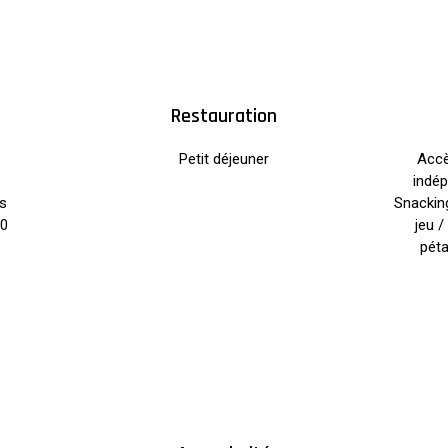
Restauration
Petit déjeuner
Accès
indép
ts
Snacking
20
jeu /
péta