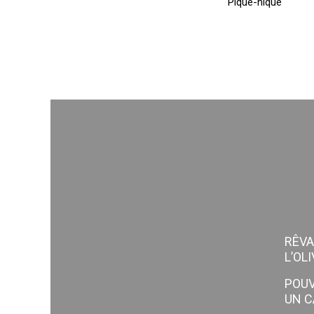
Pique-nique
RÊVA
L’OLI
POUV
UN C