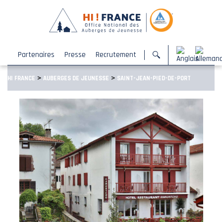
Partenaires
Presse
Recrutement
>
>
HI FRANCE
AUBERGES DE JEUNESSE
SAINT-JEAN-PIED-DE-PORT