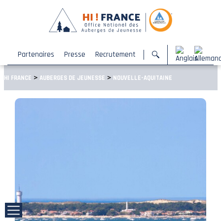
Partenaires
Presse
Recrutement
>
>
HI FRANCE
AUBERGES DE JEUNESSE
NOUVELLE-AQUITAINE