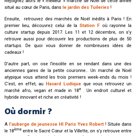
Rejoignez alors le « meilleur » marché de Noël de cette année
situé au cœur de Paris, dans
le jardin des Tuileries
!
Ensuite, retrouvez des marchés de Noël inédits à Paris ! En
premier lieu, découvrez celui de la
Station F
où rayonne la
culture startup depuis 2017. Les 11 et 12 décembre, on s’y
retrouve aussi pour découvrir les productions de plus de 50
startups. De quoi vous donner de nombreuses idées de
cadeaux !
D’autre part, on ose l’insolite en se rendant dans une des
anciennes gares de la petite couronne… Un marché de Noël
atypique vous attend les trois premiers week-ends du mois !
C’est, en effet, au
Hasard Ludique
que vous retrouvez un
e
marché afro, vegan et made in 18
. Un endroit culturel et
hybride innovant et riche en créativité !
Où dormir ?
A
l’auberge de jeunesse HI Paris Yves Robert
! Située dans
ème
le 18
entre le Sacré Cœur et la Villette, on s’y retrouve entre