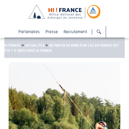
Partenaires
Presse
Recrutement
>
>
HI FRANCE
ACTUALITÉS
OÙ PARTIR AU BORD D’UN LAC EN FRANCE CET
ÉTÉ ? 5 IDÉES AVEC HI FRANCE