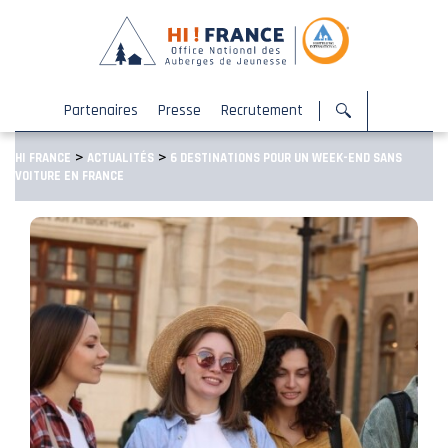
Partenaires
Presse
Recrutement
>
>
HI FRANCE
ACTUALITÉS
6 DESTINATIONS POUR UN WEEK-END SANS
VOITURE EN FRANCE