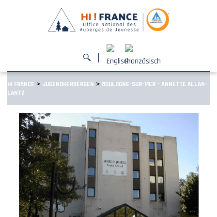
>
>
HI FRANCE
JUGENDHERBERGEN
BOULOGNE-SUR-MER – ANNETTE ALLAN-
LANTZ