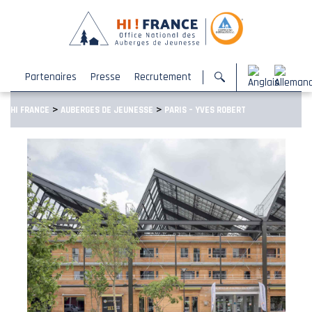
Partenaires
Presse
Recrutement
>
>
HI FRANCE
AUBERGES DE JEUNESSE
PARIS – YVES ROBERT